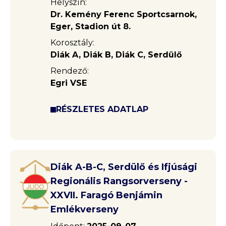
Helyszín:
Dr. Kemény Ferenc Sportcsarnok,
Eger, Stadion út 8.
Korosztály:
Diák A, Diák B, Diák C, Serdülő
Rendező:
Egri VSE
RÉSZLETES ADATLAP
Diák A-B-C, Serdülő és Ifjúsági
Regionális Rangsorverseny -
XXVII. Faragó Benjámin
Emlékverseny