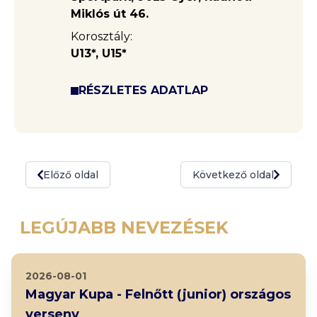
Miklós út 46.
Korosztály:
U13*, U15*
RÉSZLETES ADATLAP
Előző oldal
Következő oldal
LEGÚJABB NEVEZÉSEK
2026-08-01
Magyar Kupa - Felnőtt (junior) országos
verseny