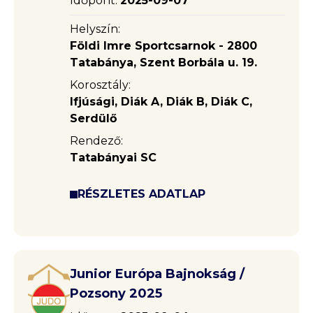
Időpont:
2025-09-07
Helyszín:
Földi Imre Sportcsarnok - 2800
Tatabánya, Szent Borbála u. 19.
Korosztály:
Ifjúsági, Diák A, Diák B, Diák C,
Serdülő
Rendező:
Tatabányai SC
RÉSZLETES ADATLAP
Junior Európa Bajnokság /
Pozsony 2025