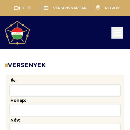
ÉLŐ
VERSENYNAPTÁR
RÉGIÓK
Open 
VERSENYEK
Év:
Hónap:
Név: