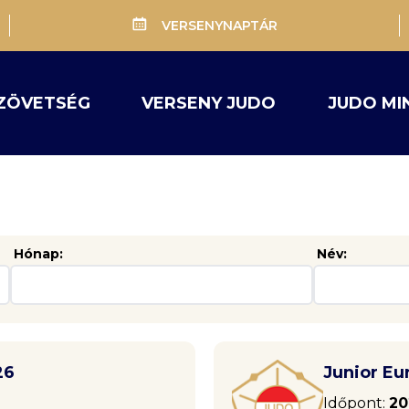
VERSENYNAPTÁR
ZÖVETSÉG
VERSENY JUDO
JUDO MI
Hónap:
Név:
26
Junior Eu
Időpont:
20