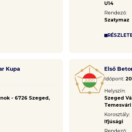
U14
Rendező:
Szatymaz
RÉSZLET
ar Kupa
Első Beto
Időpont:
20
Helyszín:
rnok - 6726 Szeged,
Szeged Vár
Temesvári k
Korosztály:
Ifjúsági
Rendező: