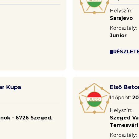
Helyszín:
Sarajevo
Korosztály:
Junior
RÉSZLET
ar Kupa
Első Beto
Időpont:
20
Helyszín:
rnok - 6726 Szeged,
Szeged Vár
Temesvári k
Korosztály: