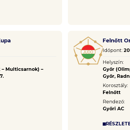
Kupa
Felnőtt O
Időpont:
20
Helyszín:
 – Multicsarnok) –
Győr (Olim
7.
Győr, Radnó
Korosztály:
Felnőtt
Rendező:
Győri AC
RÉSZLET