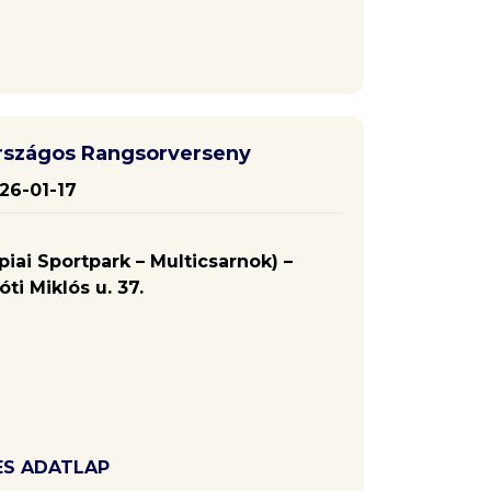
rszágos Rangsorverseny
26-01-17
piai Sportpark – Multicsarnok) –
ti Miklós u. 37.
ES ADATLAP