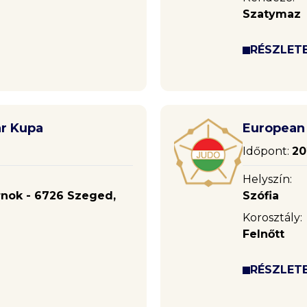
Szatymaz
RÉSZLET
ar Kupa
European 
Időpont:
20
Helyszín:
rnok - 6726 Szeged,
Szófia
Korosztály:
Felnőtt
RÉSZLET