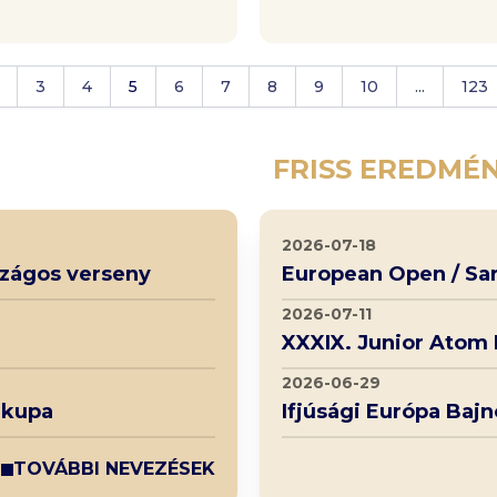
3
4
5
6
7
8
9
10
...
123
FRISS EREDMÉ
2026-07-18
rszágos verseny
European Open / Sa
2026-07-11
XXXIX. Junior Atom
2026-06-29
 kupa
Ifjúsági Európa Baj
TOVÁBBI NEVEZÉSEK