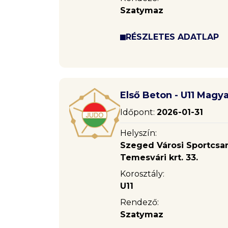
Szatymaz
RÉSZLETES ADATLAP
Első Beton - U11 Magy
Időpont:
2026-01-31
Helyszín:
Szeged Városi Sportcsa
Temesvári krt. 33.
Korosztály:
U11
Rendező:
Szatymaz