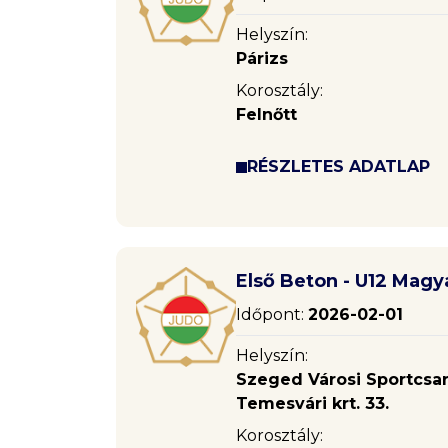
Helyszín:
Párizs
Korosztály:
Felnőtt
RÉSZLETES ADATLAP
Első Beton - U12 Magy
Időpont:
2026-02-01
Helyszín:
Szeged Városi Sportcsa
Temesvári krt. 33.
Korosztály: