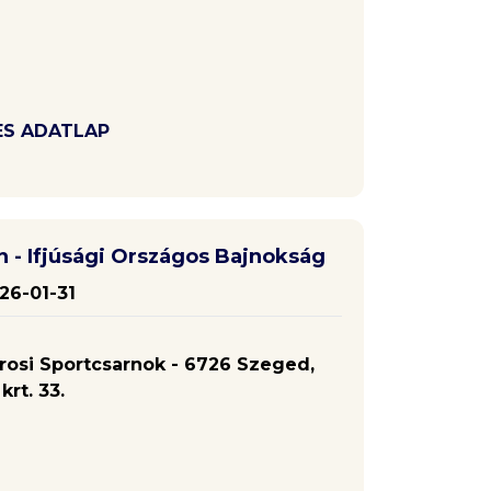
ES ADATLAP
n - Ifjúsági Országos Bajnokság
26-01-31
osi Sportcsarnok - 6726 Szeged,
rt. 33.