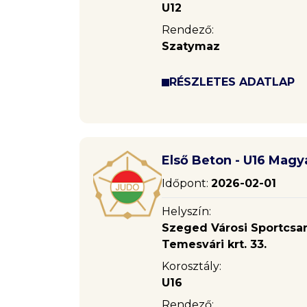
U12
Rendező:
Szatymaz
RÉSZLETES ADATLAP
Első Beton - U16 Magy
Időpont:
2026-02-01
Helyszín:
Szeged Városi Sportcsa
Temesvári krt. 33.
Korosztály:
U16
Rendező: