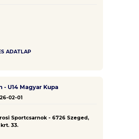
ES ADATLAP
n - U14 Magyar Kupa
26-02-01
osi Sportcsarnok - 6726 Szeged,
rt. 33.