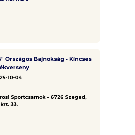
"B" Országos Bajnokság - Kincses
lékverseny
25-10-04
osi Sportcsarnok - 6726 Szeged,
rt. 33.