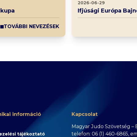
2026-06-29
 kupa
Ifjúsági Európa Baj
TOVÁBBI NEVEZÉSEK
ikai információ
Kapcsolat
Magyar Judo Szövetség – Bu
telefon: 06 (1) 460-6865, e
zelési tájékoztató