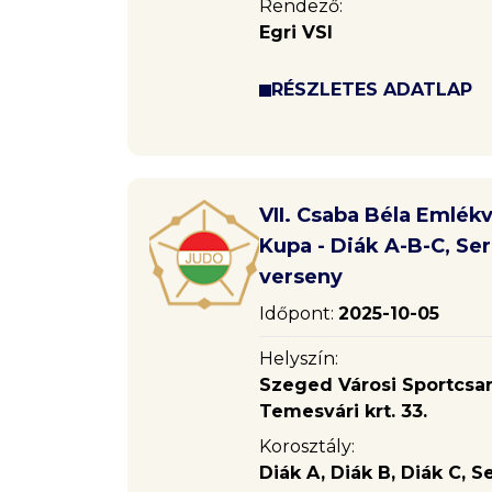
Rendező:
Egri VSI
RÉSZLETES ADATLAP
VII. Csaba Béla Emlék
Kupa - Diák A-B-C, Ser
verseny
Időpont:
2025-10-05
Helyszín:
Szeged Városi Sportcsa
Temesvári krt. 33.
Korosztály:
Diák A, Diák B, Diák C, S