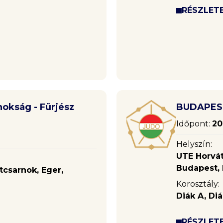
RÉSZLET
okság - Fürjész
BUDAPES
Időpont:
20
Helyszín:
UTE Horvát
Budapest, 
csarnok, Eger,
Korosztály:
Diák A, Diá
RÉSZLET