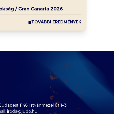
nokság / Gran Canaria 2026
TOVÁBBI EREDMÉNYEK
dapest 1146, Istvánmezei út 1–3.,
mail: iroda@judo.hu