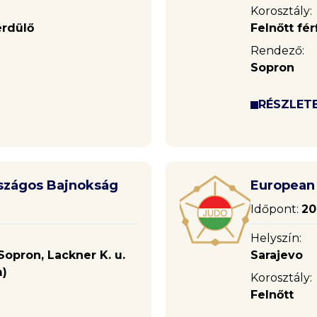
Korosztály:
erdülő
Felnőtt fér
Rendező:
Sopron
RÉSZLET
Országos Bajnokság
European 
Időpont:
20
Helyszín:
opron, Lackner K. u.
Sarajevo
m)
Korosztály:
Felnőtt