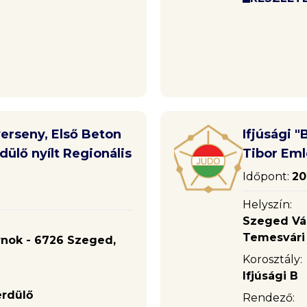
verseny, Első Beton
Ifjúsági 
dülő nyílt Regionális
Tibor Em
Időpont:
20
Helyszín:
Szeged Vár
Temesvári k
rnok - 6726 Szeged,
Korosztály:
Ifjúsági B
erdülő
Rendező: