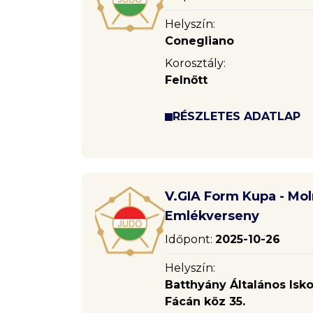
Helyszín:
Conegliano
Korosztály:
Felnőtt
RÉSZLETES ADATLAP
V.GIA Form Kupa - Mol
Emlékverseny
Időpont:
2025-10-26
Helyszín:
Batthyány Általános Isk
Fácán köz 35.