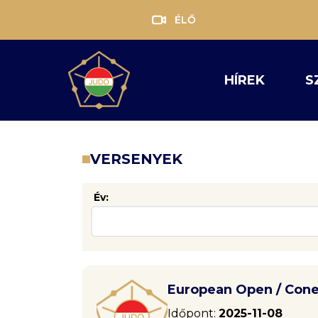
ÉLŐ
HÍREK
S
VERSENYEK
Év:
European Open / Cone
Időpont:
2025-11-08