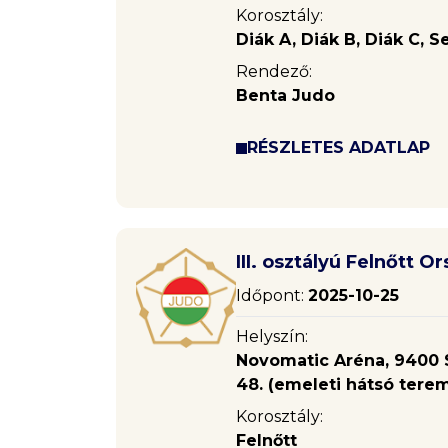
Korosztály:
Diák A, Diák B, Diák C, S
Rendező:
Benta Judo
RÉSZLETES ADATLAP
III. osztályú Felnőtt 
Időpont:
2025-10-25
Helyszín:
Novomatic Aréna, 9400 S
48. (emeleti hátsó tere
Korosztály:
Felnőtt