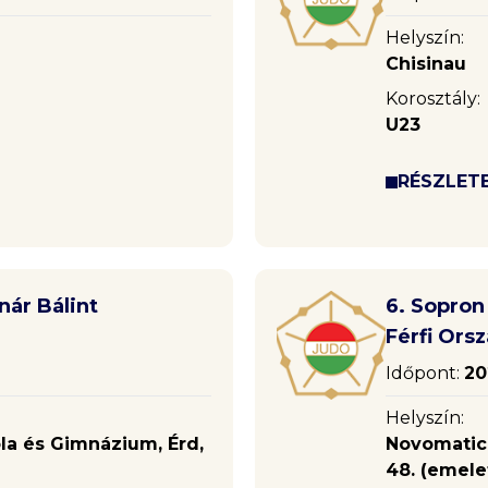
Helyszín:
Chisinau
Korosztály:
U23
RÉSZLET
nár Bálint
6. Sopron
Férfi Ors
Időpont:
20
Helyszín:
ola és Gimnázium, Érd,
Novomatic 
48. (emele