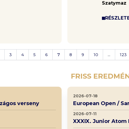
Szatymaz
RÉSZLET
3
4
5
6
7
8
9
10
...
123
FRISS EREDMÉ
2026-07-18
rszágos verseny
European Open / Sa
2026-07-11
XXXIX. Junior Atom