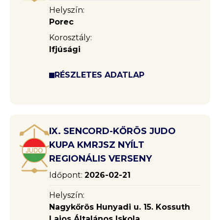
Helyszín:
Porec
Korosztály:
Ifjúsági
RÉSZLETES ADATLAP
IX. SENCORD-KŐRÖS JUDO
KUPA KMRJSZ NYÍLT
REGIONÁLIS VERSENY
Időpont:
2026-02-21
Helyszín:
Nagykőrös Hunyadi u. 15. Kossuth
Lajos Általános Iskola