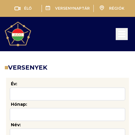
ÉLŐ
VERSENYNAPTÁR
RÉGIÓK
Open 
VERSENYEK
Év:
Hónap:
Név: