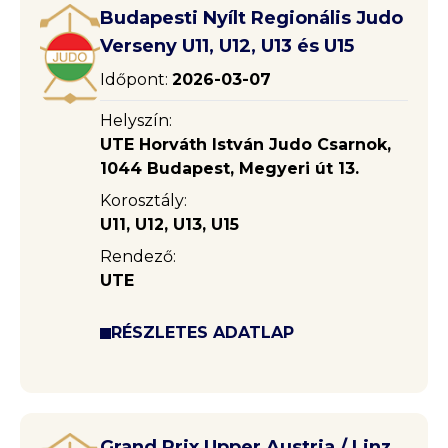
Budapesti Nyílt Regionális Judo
Verseny U11, U12, U13 és U15
Időpont:
2026-03-07
Helyszín:
UTE Horváth István Judo Csarnok,
1044 Budapest, Megyeri út 13.
Korosztály:
U11, U12, U13, U15
Rendező:
UTE
RÉSZLETES ADATLAP
Grand Prix Upper Austria / Linz