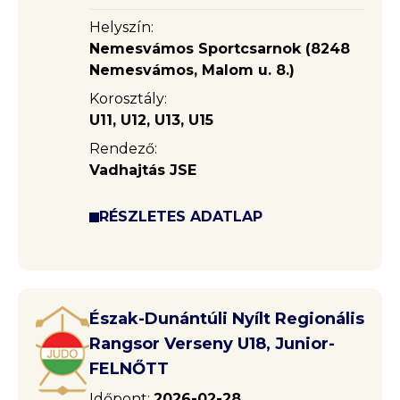
Helyszín:
Nemesvámos Sportcsarnok (8248
Nemesvámos, Malom u. 8.)
Korosztály:
U11, U12, U13, U15
Rendező:
Vadhajtás JSE
RÉSZLETES ADATLAP
Észak-Dunántúli Nyílt Regionális
Rangsor Verseny U18, Junior-
FELNŐTT
Időpont:
2026-02-28