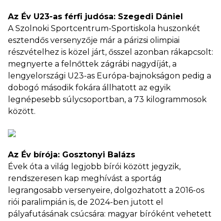
Az Év U23-as férfi judósa: Szegedi Dániel
A Szolnoki Sportcentrum-Sportiskola huszonkét
esztendős versenyzője már a párizsi olimpiai
részvételhez is közel járt, ősszel azonban rákapcsolt:
megnyerte a felnőttek zágrábi nagydíját, a
lengyelországi U23-as Európa-bajnokságon pedig a
dobogó második fokára állhatott az egyik
legnépesebb súlycsoportban, a 73 kilogrammosok
között.
Az Év bírója: Gosztonyi Balázs
Évek óta a világ legjobb bírói között jegyzik,
rendszeresen kap meghívást a sportág
legrangosabb versenyeire, dolgozhatott a 2016-os
riói paralimpián is, de 2024-ben jutott el
pályafutásának csúcsára: magyar bíróként vehetett