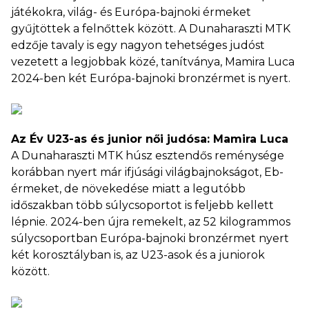
játékokra, világ- és Európa-bajnoki érmeket
gyűjtöttek a felnőttek között. A Dunaharaszti MTK
edzője tavaly is egy nagyon tehetséges judóst
vezetett a legjobbak közé, tanítványa, Mamira Luca
2024-ben két Európa-bajnoki bronzérmet is nyert.
Az Év U23-as és junior női judósa: Mamira Luca
A Dunaharaszti MTK húsz esztendős reménysége
korábban nyert már ifjúsági világbajnokságot, Eb-
érmeket, de növekedése miatt a legutóbb
időszakban több súlycsoportot is feljebb kellett
lépnie. 2024-ben újra remekelt, az 52 kilogrammos
súlycsoportban Európa-bajnoki bronzérmet nyert
két korosztályban is, az U23-asok és a juniorok
között.