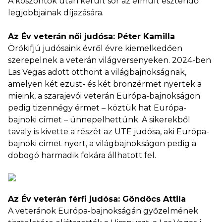
A köszöntők után került sor az elmúlt esztendő
legjobbjainak díjazására.
Az Év veterán női judósa: Péter Kamilla
Örökifjú judósaink évről évre kiemelkedően
szerepelnek a veterán világversenyeken. 2024-ben
Las Vegas adott otthont a világbajnokságnak,
amelyen két ezüst- és két bronzérmet nyertek a
mieink, a szarajevói veterán Európa-bajnokságon
pedig tizennégy érmet – köztük hat Európa-
bajnoki címet – ünnepelhettünk. A sikerekből
tavaly is kivette a részét az UTE judósa, aki Európa-
bajnoki címet nyert, a világbajnokságon pedig a
dobogó harmadik fokára állhatott fel.
Az Év veterán férfi judósa: Göndöcs Attila
A veteránok Európa-bajnokságán győzelmének