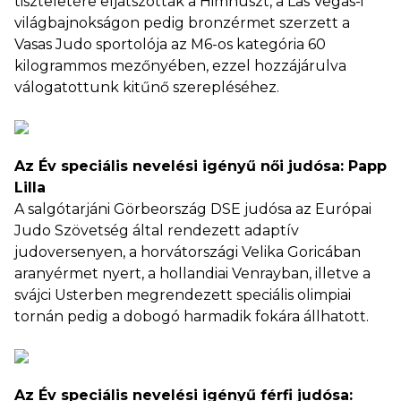
tiszteletére eljátszották a Himnuszt, a Las Vegas-i
világbajnokságon pedig bronzérmet szerzett a
Vasas Judo sportolója az M6-os kategória 60
kilogrammos mezőnyében, ezzel hozzájárulva
válogatottunk kitűnő szerepléséhez.
Az Év speciális nevelési igényű női judósa: Papp
Lilla
A salgótarjáni Görbeország DSE judósa az Európai
Judo Szövetség által rendezett adaptív
judoversenyen, a horvátországi Velika Goricában
aranyérmet nyert, a hollandiai Venrayban, illetve a
svájci Usterben megrendezett speciális olimpiai
tornán pedig a dobogó harmadik fokára állhatott.
Az Év speciális nevelési igényű férfi judósa: