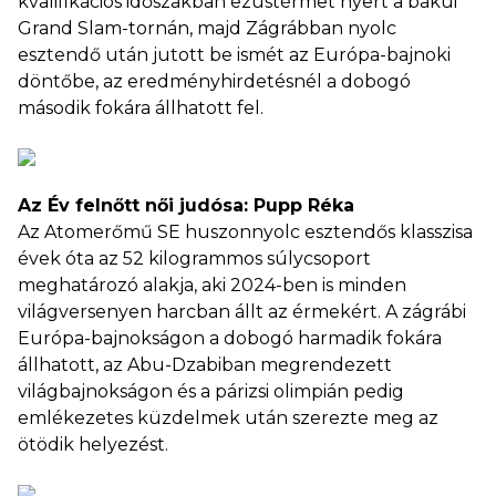
kvalifikációs időszakban ezüstérmet nyert a bakui
Grand Slam-tornán, majd Zágrábban nyolc
esztendő után jutott be ismét az Európa-bajnoki
döntőbe, az eredményhirdetésnél a dobogó
második fokára állhatott fel.
Az Év felnőtt női judósa: Pupp Réka
Az Atomerőmű SE huszonnyolc esztendős klasszisa
évek óta az 52 kilogrammos súlycsoport
meghatározó alakja, aki 2024-ben is minden
világversenyen harcban állt az érmekért. A zágrábi
Európa-bajnokságon a dobogó harmadik fokára
állhatott, az Abu-Dzabiban megrendezett
világbajnokságon és a párizsi olimpián pedig
emlékezetes küzdelmek után szerezte meg az
ötödik helyezést.