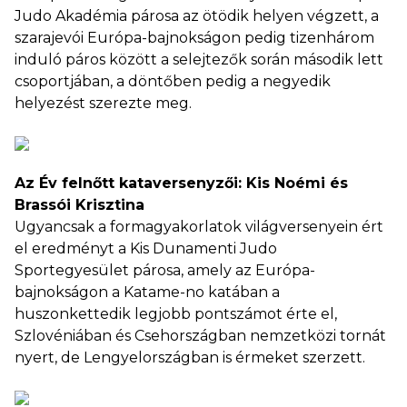
Judo Akadémia párosa az ötödik helyen végzett, a
szarajevói Európa-bajnokságon pedig tizenhárom
induló páros között a selejtezők során második lett
csoportjában, a döntőben pedig a negyedik
helyezést szerezte meg.
Az Év felnőtt kataversenyzői: Kis Noémi és
Brassói Krisztina
Ugyancsak a formagyakorlatok világversenyein ért
el eredményt a Kis Dunamenti Judo
Sportegyesület párosa, amely az Európa-
bajnokságon a Katame-no katában a
huszonkettedik legjobb pontszámot érte el,
Szlovéniában és Csehországban nemzetközi tornát
nyert, de Lengyelországban is érmeket szerzett.