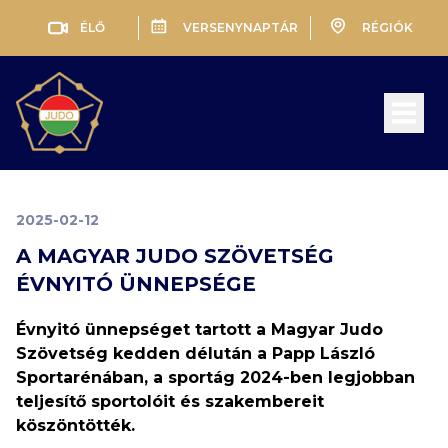
ÉLŐ
VERSENYNAPTÁR
RÉGIÓK
Open 
2025-02-12
A MAGYAR JUDO SZÖVETSÉG
ÉVNYITÓ ÜNNEPSÉGE
Évnyitó ünnepséget tartott a Magyar Judo
Szövetség kedden délután a Papp László
Sportarénában, a sportág 2024-ben legjobban
teljesítő sportolóit és szakembereit
köszöntötték.