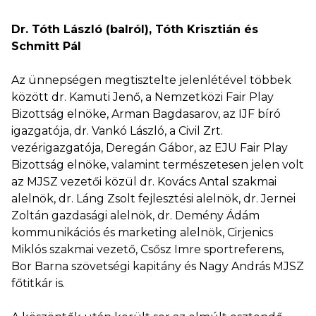
Dr. Tóth László (balról), Tóth Krisztián és
Schmitt Pál
Az ünnepségen megtisztelte jelenlétével többek
között dr. Kamuti Jenő, a Nemzetközi Fair Play
Bizottság elnöke, Arman Bagdasarov, az IJF bíró
igazgatója, dr. Vankó László, a Civil Zrt.
vezérigazgatója, Deregán Gábor, az EJU Fair Play
Bizottság elnöke, valamint természetesen jelen volt
az MJSZ vezetői közül dr. Kovács Antal szakmai
alelnök, dr. Láng Zsolt fejlesztési alelnök, dr. Jernei
Zoltán gazdasági alelnök, dr. Demény Ádám
kommunikációs és marketing alelnök, Cirjenics
Miklós szakmai vezető, Csősz Imre sportreferens,
Bor Barna szövetségi kapitány és Nagy András MJSZ
főtitkár is.