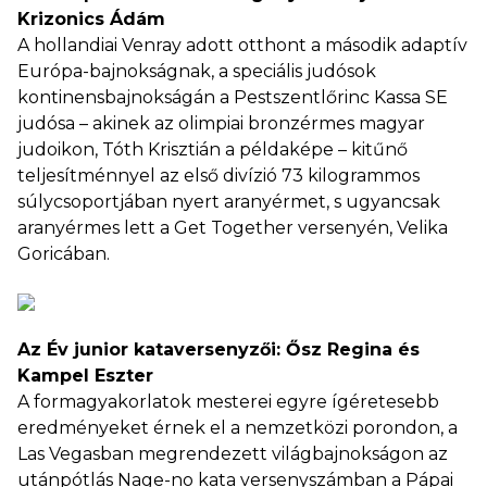
Krizonics Ádám
A hollandiai Venray adott otthont a második adaptív
Európa-bajnokságnak, a speciális judósok
kontinensbajnokságán a Pestszentlőrinc Kassa SE
judósa – akinek az olimpiai bronzérmes magyar
judoikon, Tóth Krisztián a példaképe – kitűnő
teljesítménnyel az első divízió 73 kilogrammos
súlycsoportjában nyert aranyérmet, s ugyancsak
aranyérmes lett a Get Together versenyén, Velika
Goricában.
Az Év junior kataversenyzői: Ősz Regina és
Kampel Eszter
A formagyakorlatok mesterei egyre ígéretesebb
eredményeket érnek el a nemzetközi porondon, a
Las Vegasban megrendezett világbajnokságon az
utánpótlás Nage-no kata versenyszámban a Pápai