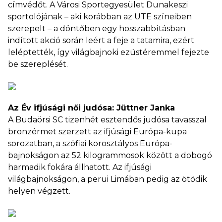
címvédőt. A Városi Sportegyesület Dunakeszi
sportolójának – aki korábban az UTE színeiben
szerepelt – a döntőben egy hosszabbításban
indított akció során leért a feje a tatamira, ezért
leléptették, így világbajnoki ezüstéremmel fejezte
be szereplését.
Az Év ifjúsági női judósa: Jüttner Janka
A Budaörsi SC tizenhét esztendős judósa tavasszal
bronzérmet szerzett az ifjúsági Európa-kupa
sorozatban, a szófiai korosztályos Európa-
bajnokságon az 52 kilogrammosok között a dobogó
harmadik fokára állhatott. Az ifjúsági
világbajnokságon, a perui Limában pedig az ötödik
helyen végzett.