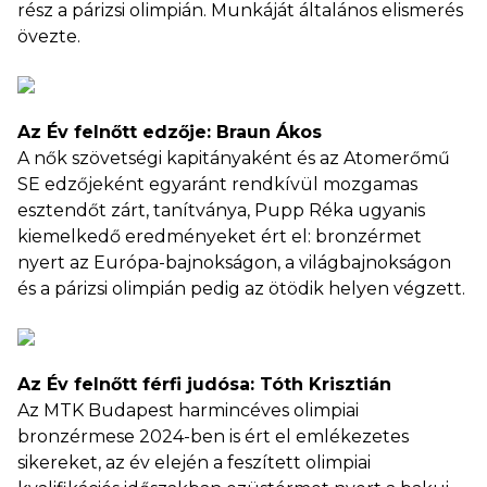
rész a párizsi olimpián. Munkáját általános elismerés
övezte.
Az Év felnőtt edzője: Braun Ákos
A nők szövetségi kapitányaként és az Atomerőmű
SE edzőjeként egyaránt rendkívül mozgamas
esztendőt zárt, tanítványa, Pupp Réka ugyanis
kiemelkedő eredményeket ért el: bronzérmet
nyert az Európa-bajnokságon, a világbajnokságon
és a párizsi olimpián pedig az ötödik helyen végzett.
Az Év felnőtt férfi judósa: Tóth Krisztián
Az MTK Budapest harmincéves olimpiai
bronzérmese 2024-ben is ért el emlékezetes
sikereket, az év elején a feszített olimpiai