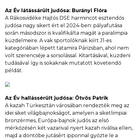
Az Év látássárült judósa: Burányi Flóra
A Rákosvidéke Hajtós DSE harmincöt esztendős
judósa nagy sikert ért el 2024-ben: pályafutása
során másodszor is kvalifikálta magát a paralimpia
küzdelmeire. A vak sportolóknak kiírt J1-es
kategóriában lépett tatamira Párizsban, ahol nem
volt szerencséje a sorsolással. Kitartásával, küzdeni
tudásával így is sokaknak mutatott követendő
példát.
Az Év hallássérült judósa: Ötvös Patrik
A kazah Türkesztán városában rendezték meg az
idei siket világbajnokságot, amelyen a siketlimpiai
bronzérmes, Európa-bajnok judós az első
mérkőzésén két vazarival nyert kazah riválisa ellen,
majd a döntőbe jutásért ipponnal győzte le a