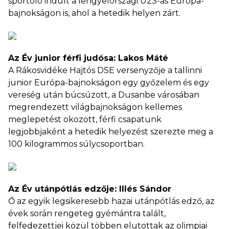
sportoló indult a lengyelországi U23-as Európa-
bajnokságon is, ahol a hetedik helyen zárt.
Az Év junior férfi judósa: Lakos Máté
A Rákosvidéke Hajtós DSE versenyzője a tallinni
junior Európa-bajnokságon egy győzelem és egy
vereség után búcsúzott, a Dusanbe városában
megrendezett világbajnokságon kellemes
meglepetést okozott, férfi csapatunk
legjobbjaként a hetedik helyezést szerezte meg a
100 kilogrammos súlycsoportban.
Az Év utánpótlás edzője: Illés Sándor
Ő az egyik legsikeresebb hazai utánpótlás edző, az
évek során rengeteg gyémántra talált,
felfedezettjei közül többen elutottak az olimpiai