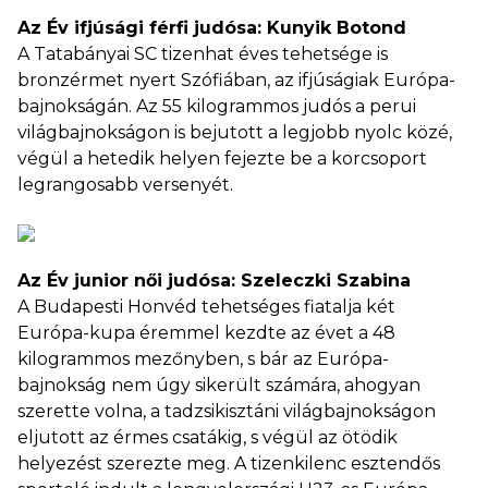
Az Év ifjúsági férfi judósa: Kunyik Botond
A Tatabányai SC tizenhat éves tehetsége is
bronzérmet nyert Szófiában, az ifjúságiak Európa-
bajnokságán. Az 55 kilogrammos judós a perui
világbajnokságon is bejutott a legjobb nyolc közé,
végül a hetedik helyen fejezte be a korcsoport
legrangosabb versenyét.
Az Év junior női judósa: Szeleczki Szabina
A Budapesti Honvéd tehetséges fiatalja két
Európa-kupa éremmel kezdte az évet a 48
kilogrammos mezőnyben, s bár az Európa-
bajnokság nem úgy sikerült számára, ahogyan
szerette volna, a tadzsikisztáni világbajnokságon
eljutott az érmes csatákig, s végül az ötödik
helyezést szerezte meg. A tizenkilenc esztendős