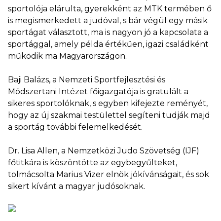
sportolója elárulta, gyerekként az MTK termében ő
is megismerkedett a judóval, s bár végül egy másik
sportágat választott, ma is nagyon jó a kapcsolata a
sportággal, amely példa értékűen, igazi családként
működik ma Magyarországon.
Baji Balázs, a Nemzeti Sportfejlesztési és
Módszertani Intézet főigazgatója is gratulált a
sikeres sportolóknak, s egyben kifejezte reményét,
hogy az új szakmai testülettel segíteni tudják majd
a sportág további felemelkedését.
Dr. Lisa Allen, a Nemzetközi Judo Szövetség (IJF)
főtitkára is köszöntötte az egybegyűlteket,
tolmácsolta Marius Vizer elnök jókívánságait, és sok
sikert kívánt a magyar judósoknak.