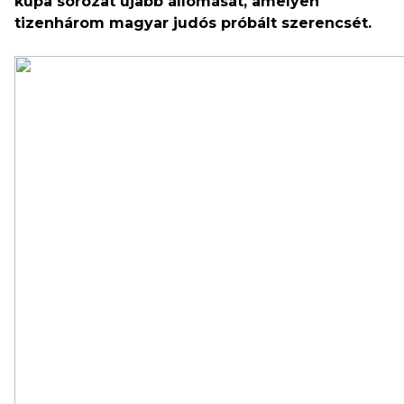
kupa sorozat újabb állomását, amelyen
tizenhárom magyar judós próbált szerencsét.