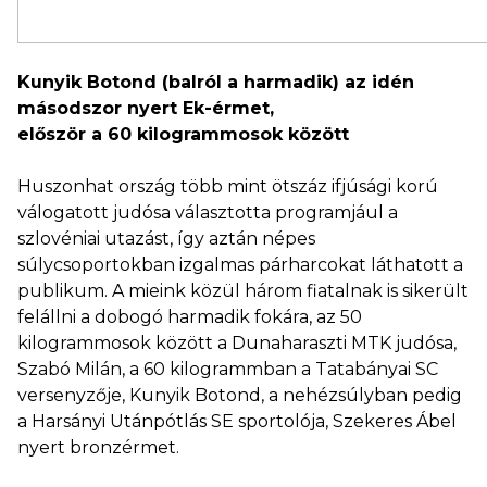
Kunyik Botond (balról a harmadik) az idén
másodszor nyert Ek-érmet,
először a 60 kilogrammosok között
Huszonhat ország több mint ötszáz ifjúsági korú
válogatott judósa választotta programjául a
szlovéniai utazást, így aztán népes
súlycsoportokban izgalmas párharcokat láthatott a
publikum. A mieink közül három fiatalnak is sikerült
felállni a dobogó harmadik fokára, az 50
kilogrammosok között a Dunaharaszti MTK judósa,
Szabó Milán, a 60 kilogrammban a Tatabányai SC
versenyzője, Kunyik Botond, a nehézsúlyban pedig
a Harsányi Utánpótlás SE sportolója, Szekeres Ábel
nyert bronzérmet.