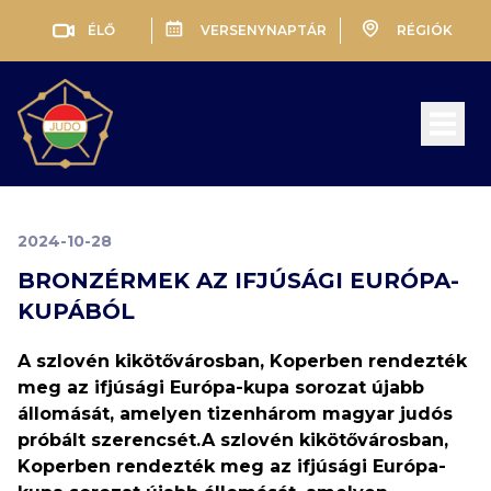
ÉLŐ
VERSENYNAPTÁR
RÉGIÓK
Open 
2024-10-28
BRONZÉRMEK AZ IFJÚSÁGI EURÓPA-
KUPÁBÓL
A szlovén kikötővárosban, Koperben rendezték
meg az ifjúsági Európa-kupa sorozat újabb
állomását, amelyen tizenhárom magyar judós
próbált szerencsét.A szlovén kikötővárosban,
Koperben rendezték meg az ifjúsági Európa-