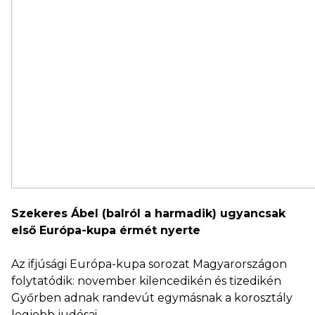
Szekeres Ábel (balról a harmadik) ugyancsak
első Európa-kupa érmét nyerte
Az ifjúsági Európa-kupa sorozat Magyarországon
folytatódik: november kilencedikén és tizedikén
Győrben adnak randevút egymásnak a korosztály
legjobb judósai.