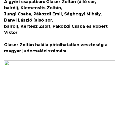
A győri csapatban: Glaser Zoltán (álló sor,
balról), Klemensits Zoltán,
Jungi Csaba, Pákozdi Emil, Sághegyi Mihály,
Danyi László (alsó sor,
balról), Kertész Zsolt, Pákozdi Csaba és Róbert
Viktor
Glaser Zoltán halála pótolhatatlan veszteség a
magyar judocsalád számára.