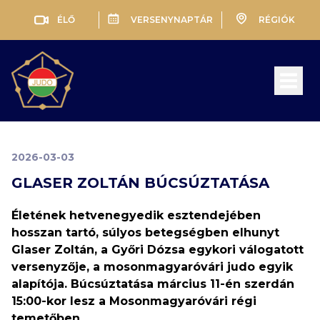
ÉLŐ
VERSENYNAPTÁR
RÉGIÓK
Open 
2026-03-03
GLASER ZOLTÁN BÚCSÚZTATÁSA
Életének hetvenegyedik esztendejében
hosszan tartó, súlyos betegségben elhunyt
Glaser Zoltán, a Győri Dózsa egykori válogatott
versenyzője, a mosonmagyaróvári judo egyik
alapítója. Búcsúztatása március 11-én szerdán
15:00-kor lesz a Mosonmagyaróvári régi
temetőben.