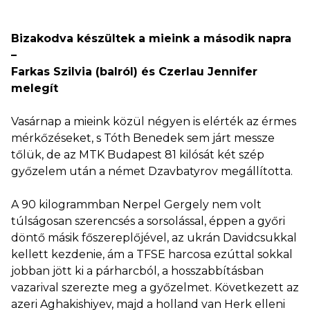
Bizakodva készültek a mieink a második napra
–
Farkas Szilvia (balról) és Czerlau Jennifer
melegít
Vasárnap a mieink közül négyen is elérték az érmes
mérkőzéseket, s Tóth Benedek sem járt messze
tőlük, de az MTK Budapest 81 kilósát két szép
győzelem után a német Dzavbatyrov megállította.
A 90 kilogrammban Nerpel Gergely nem volt
túlságosan szerencsés a sorsolással, éppen a győri
döntő másik főszereplőjével, az ukrán Davidcsukkal
kellett kezdenie, ám a TFSE harcosa ezúttal sokkal
jobban jött ki a párharcból, a hosszabbításban
vazarival szerezte meg a győzelmet. Következett az
azeri Aghakishiyev, majd a holland van Herk elleni