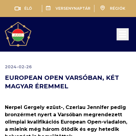
ÉLŐ
VERSENYNAPTÁR
RÉGIÓK
Open 
2024-02-26
EUROPEAN OPEN VARSÓBAN, KÉT
MAGYAR ÉREMMEL
Nerpel Gergely ezüst-, Czerlau Jennifer pedig
bronzérmet nyert a Varsóban megrendezett
olimpiai kvalifikációs European Open-viadalon,
a mieink még három ötödik és egy hetedik