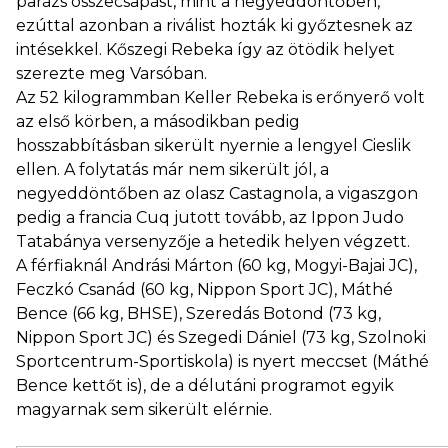
parázs összecsapást, mint a negyeddöntőben,
ezúttal azonban a riválist hozták ki győztesnek az
intésekkel. Kőszegi Rebeka így az ötödik helyet
szerezte meg Varsóban.
Az 52 kilogrammban Keller Rebeka is erőnyerő volt
az első körben, a másodikban pedig
hosszabbításban sikerült nyernie a lengyel Cieslik
ellen. A folytatás már nem sikerült jól, a
negyeddöntőben az olasz Castagnola, a vigaszgon
pedig a francia Cuq jutott tovább, az Ippon Judo
Tatabánya versenyzője a hetedik helyen végzett.
A férfiaknál Andrási Márton (60 kg, Mogyi-Bajai JC),
Feczkó Csanád (60 kg, Nippon Sport JC), Máthé
Bence (66 kg, BHSE), Szeredás Botond (73 kg,
Nippon Sport JC) és Szegedi Dániel (73 kg, Szolnoki
Sportcentrum-Sportiskola) is nyert meccset (Máthé
Bence kettőt is), de a délutáni programot egyik
magyarnak sem sikerült elérnie.