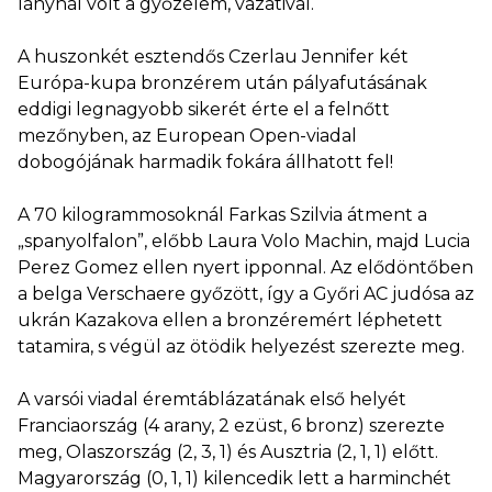
lánynál volt a győzelem, vazatival.
A huszonkét esztendős Czerlau Jennifer két
Európa-kupa bronzérem után pályafutásának
eddigi legnagyobb sikerét érte el a felnőtt
mezőnyben, az European Open-viadal
dobogójának harmadik fokára állhatott fel!
A 70 kilogrammosoknál Farkas Szilvia átment a
„spanyolfalon”, előbb Laura Volo Machin, majd Lucia
Perez Gomez ellen nyert ipponnal. Az elődöntőben
a belga Verschaere győzött, így a Győri AC judósa az
ukrán Kazakova ellen a bronzéremért léphetett
tatamira, s végül az ötödik helyezést szerezte meg.
A varsói viadal éremtáblázatának első helyét
Franciaország (4 arany, 2 ezüst, 6 bronz) szerezte
meg, Olaszország (2, 3, 1) és Ausztria (2, 1, 1) előtt.
Magyarország (0, 1, 1) kilencedik lett a harminchét