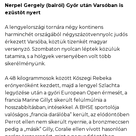
Nerpel Gergely (balról) Győr után Varsóban is
ezüstöt nyert
A lengyelországi tornára négy kontinens
harminchét országából négyszázötvennyolc judós
érkezett Varsóba, köztük tizenkét magyar
versenyző. Szombaton nyolcan léptek közülük
tatamira, s a hölgyek versenyében volt több
sikerélményünk.
A 48 kilogrammosok között Kőszegi Rebeka
erőnyerőként kezdett, majd a lengyel Szlachta
legyőzése után a győri European Open érmesét, a
francia Marine Gillyt sikerült felülmúlnia a
hosszabbításban, intésekkel. A BHSE sportolója
valóságos „francia darálóba” került, az elődöntőben
Perrot ellen nem sikerült nyernie, a bronzmeccsen
pedig a „másik” Gilly, Coralie ellen vívott hasonlóan