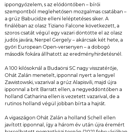
ippongyőzelem, s az elődöntőben – bírói
szempontból meglehetősen mozgalmas csatában –
a grúz Babucidze elleni leléptetéses siker. A
fináléban az olasz Tiziano Falcone következett, a
szoros csatát végül egy vazari döntötte el az olasz
judós javára, Nerpel Gergely – akárcsak két hete, a
győri European Open-versenyen – a dobogó
második fokára állhatott az eredményhirdetésnél.
A 100 kilósoknál a Budaörsi SC nagy visszatérője,
Ohát Zalán menetelt, ipponnal nyert a lengyel
Zawistowski, vazarival a grúz Alapisvili, majd újra
ipponnal a brit Barratt ellen, a negyeddöntőben a
holland Catharina ellen is vezetett vazarival, de a
rutinos holland végül jobban bírta a hajrát.
A vigaszágon Ohát Zalán a holland Schell ellen
javított ipponnal, így a három év után újra éremért
harcolhatott nemzetközi tornán (2021 februárjában