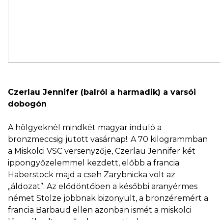
Czerlau Jennifer (balról a harmadik) a varsói
dobogón
A hölgyeknél mindkét magyar induló a
bronzmeccsig jutott vasárnap!. A 70 kilogrammban
a Miskolci VSC versenyzője, Czerlau Jennifer két
ippongyőzelemmel kezdett, előbb a francia
Haberstock majd a cseh Zarybnicka volt az
„áldozat”. Az elődöntőben a későbbi aranyérmes
német Stolze jobbnak bizonyult, a bronzéremért a
francia Barbaud ellen azonban ismét a miskolci