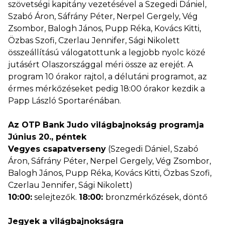
szövetségi kapitány vezetésével a Szegedi Dániel,
Szabó Áron, Sáfrány Péter, Nerpel Gergely, Vég
Zsombor, Balogh János, Pupp Réka, Kovács Kitti,
Özbas Szofi, Czerlau Jennifer, Sági Nikolett
összeállítású válogatottunk a legjobb nyolc közé
jutásért Olaszországgal méri össze az erejét. A
program 10 órakor rajtol, a délutáni programot, az
érmes mérkőzéseket pedig 18:00 órakor kezdik a
Papp László Sportarénában.
Az OTP Bank Judo világbajnokság programja
Június 20., péntek
Vegyes csapatverseny
(Szegedi Dániel, Szabó
Áron, Sáfrány Péter, Nerpel Gergely, Vég Zsombor,
Balogh János, Pupp Réka, Kovács Kitti, Özbas Szofi,
Czerlau Jennifer, Sági Nikolett)
10:00:
selejtezők.
18:00:
bronzmérkőzések, döntő
Jegyek a világbajnokságra