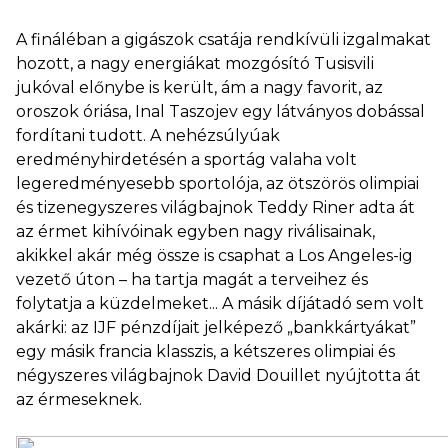
A fináléban a gigászok csatája rendkívüli izgalmakat
hozott, a nagy energiákat mozgósító Tusisvili
jukóval előnybe is került, ám a nagy favorit, az
oroszok óriása, Inal Taszojev egy látványos dobással
fordítani tudott. A nehézsúlyúak
eredményhirdetésén a sportág valaha volt
legeredményesebb sportolója, az ötszörös olimpiai
és tizenegyszeres világbajnok Teddy Riner adta át
az érmet kihívóinak egyben nagy riválisainak,
akikkel akár még össze is csaphat a Los Angeles-ig
vezető úton – ha tartja magát a terveihez és
folytatja a küzdelmeket... A másik díjátadó sem volt
akárki: az IJF pénzdíjait jelképező „bankkártyákat”
egy másik francia klasszis, a kétszeres olimpiai és
négyszeres világbajnok David Douillet nyújtotta át
az érmeseknek.