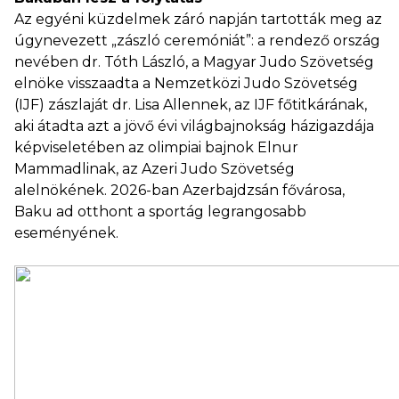
Az egyéni küzdelmek záró napján tartották meg az
úgynevezett „zászló ceremóniát”: a rendező ország
nevében dr. Tóth László, a Magyar Judo Szövetség
elnöke visszaadta a Nemzetközi Judo Szövetség
(IJF) zászlaját dr. Lisa Allennek, az IJF főtitkárának,
aki átadta azt a jövő évi világbajnokság házigazdája
képviseletében az olimpiai bajnok Elnur
Mammadlinak, az Azeri Judo Szövetség
alelnökének. 2026-ban Azerbajdzsán fővárosa,
Baku ad otthont a sportág legrangosabb
eseményének.