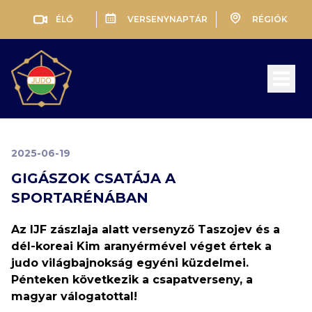
ÉLŐ
VERSENYNAPTÁR
RÉGIÓK
Open 
2025-06-19
GIGÁSZOK CSATÁJA A
SPORTARÉNÁBAN
Az IJF zászlaja alatt versenyző Taszojev és a
dél-koreai Kim aranyérmével véget értek a
judo világbajnokság egyéni küzdelmei.
Pénteken következik a csapatverseny, a
magyar válogatottal!