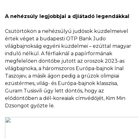
A nehézsúly legjobbjai a djíátadó legendákkal
Csütörtökön a nehézsúlyú judósok küzdelmeivel
értek véget a budapesti OTP Bank Judo
világbajnokság egyéni küzdelmei – ezúttal magyar
induló nélkül. A férfiaknál a papírformának
megfelelően döntőbe jutott az oroszok 2023-as
világbajnoka, a háromszoros Európa-bajnok Inal
Taszojev, a másik ágon pedig a grúzok olimpiai
ezüstérmes, világ- és Európa-bajnok klasszisa,
Guram Tusisvili úgy lett döntős, hogy az
elődöntőben a dél-koreaiak címvédőjét, Kim Min
Dzsongot győzte le.