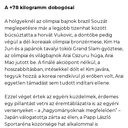
A +78 kilogramm dobogósai
A hölgyeknél az olimpiai bajnok brazil Souzát
meglepetésre már a legjobb tizenhat között
búcsúztatta a horvát Vukovic, a döntőbe pedig
végül a dél-koreaiak olimpiai bronzérmese, Kim Ha
Jun és a japánok tavalyi tokiói Grand Slam-győztese,
az olimpiai és világbajnok Arai Csizuru húga, Arai
Mao jutott be. A finálé akciópont nélkül, a
hosszabbításban, intésekkel dőlt el Kim javára,
tegyük hozzá: a koreai rendkívül jó erőben volt, Arai
egyetlen támadást sem tudott indítani ellene.
Ezzel véget értek az egyéni küzdelmek, érdemes
egy pillantást vetni az éremtáblázatra is: az egyéni
versenyeket – a „hagyományoknak megfelelően” –
Japán válogatottja zárta az élen, a Papp László
Sportaréna közönsége hat alkalommal is