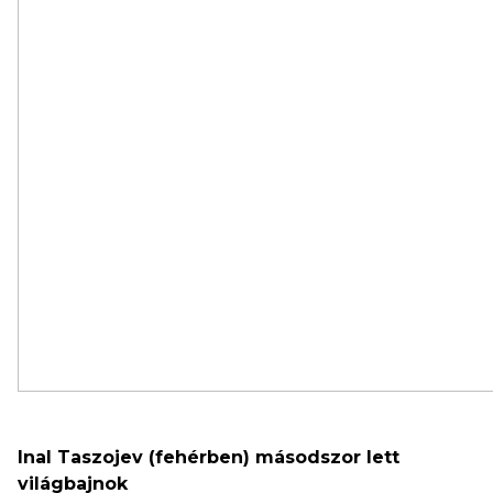
Inal Taszojev (fehérben) másodszor lett
világbajnok