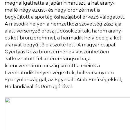
meghallgathatta a japán himnuszt, a hat arany-
mellé négy ezüst- és négy bronzérmet is
begyűjtött a sportág őshazájából érkező válogatott.
A második helyen a nemzetközi szövetség zászlaja
alatt versenyző orosz judósok zártak, három arany-
és két bronzéremmel, a harmadik hely pedig a két
aranyat begyűjtő olaszoké lett. A magyar csapat
Gyertyás Róza bronzérmének köszönhetően
iratkozhatott fel az éremrangsorba, a
kilencvenhárom ország között a mieink a
tizenhatodik helyen végeztek, holtversenyben
Spanyolországgal, az Egyesült Arab Emírségekkel,
Hollandiával és Portugáliával.