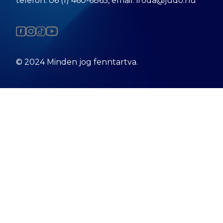
telefon: 06 (1) 460-6865, email: iroda@judo.hu
© 2024 Minden jog fenntartva.