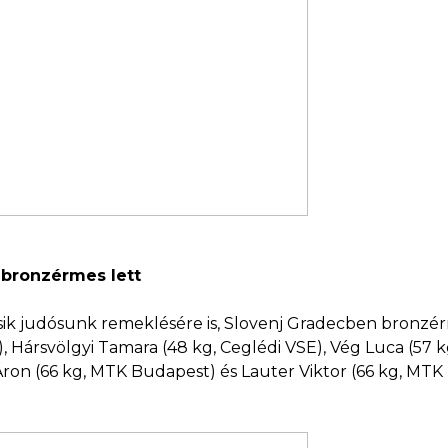
s bronzérmes lett
k judósunk remeklésére is, Slovenj Gradecben bronzérme
, Hársvölgyi Tamara (48 kg, Ceglédi VSE), Vég Luca (57 k
Áron (66 kg, MTK Budapest) és Lauter Viktor (66 kg, MTK