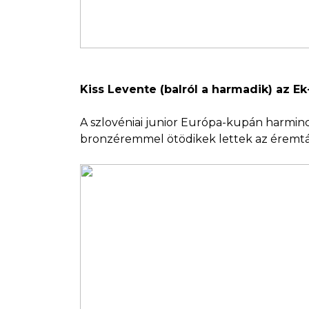
Kiss Levente (balról a harmadik) az 
A szlovéniai junior Európa-kupán harmin
bronzéremmel ötödikek lettek az éremtábláza