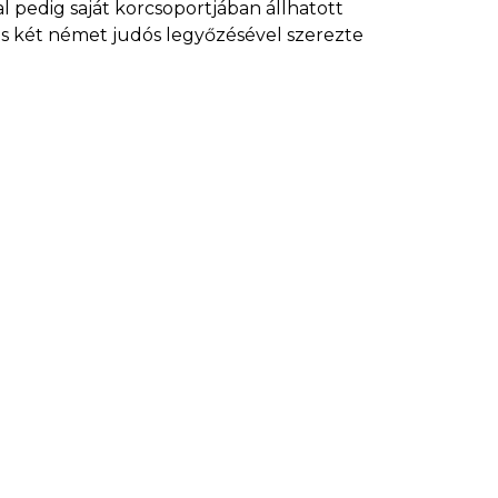
 pedig saját korcsoportjában állhatott
 és két német judós legyőzésével szerezte