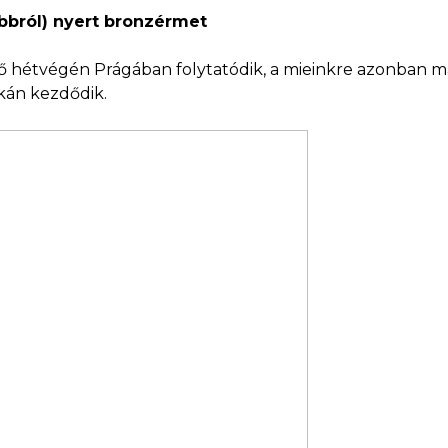
bbról) nyert bronzérmet
 hétvégén Prágában folytatódik, a mieinkre azonban már
kán kezdődik.