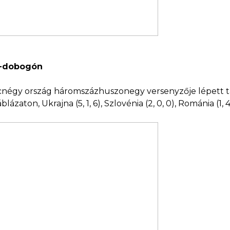
Ek-dobogón
cnégy ország háromszázhuszonegy versenyzője lépett tat
ton, Ukrajna (5, 1, 6), Szlovénia (2, 0, 0), Románia (1, 4