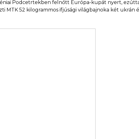
niai Podcetrtekben felnőtt Európa-kupát nyert, ezúttal
szti MTK 52 kilogrammos ifjúsági világbajnoka két ukrán