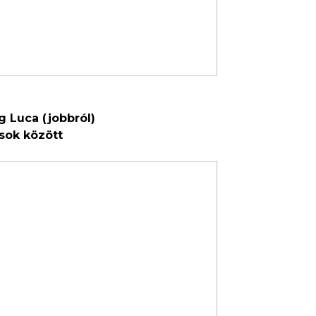
g Luca (jobbról)
ósok között