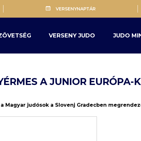
VERSENYNAPTÁR
ZÖVETSÉG
VERSENY JUDO
JUDO MI
YÉRMES A JUNIOR EURÓPA-
 a Magyar judósok a Slovenj Gradecben megrendezet